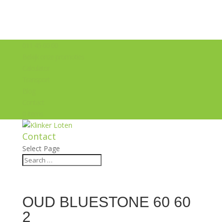
011 45 60 00
Bekijk onze promoties
Calculator
Transport
Blog
Contact
0 Items
Contact
Select Page
OUD BLUESTONE 60 60
2