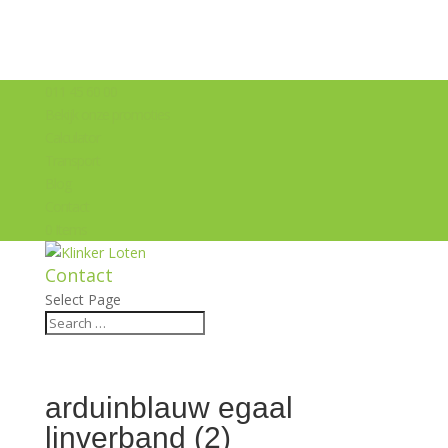
011 45 60 00
Bekijk onze promoties
Calculator
Transport
Blog
Contact
0 Items
Contact
Select Page
arduinblauw egaal
linverband (2)