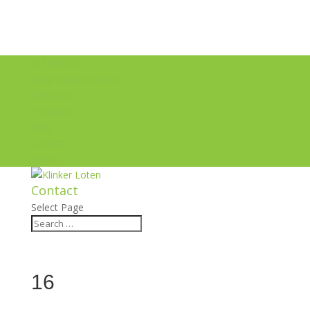
011 45 60 00
Bekijk onze promoties
Calculator
Transport
Blog
Contact
0 Items
Contact
Select Page
16